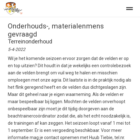
Onderhouds-, materialenmens
Home Beachvolleybalclub de Zandbak
Beachvolleybaltraininge
gevraagd
Terreinonderhoud
5-4-2022
Home
Zoeken
Nieuws
Agenda
Fo
Wil je het komende seizoen ervoor zorgen dat de velden er op
en top uitzien? Dit houdt in dat je wekelijks een controlebezoek
aan de velden brengt om vuil weg te halen en misschien
omploegen met onze agria. Dit laatste is in de praktijk nodig als
het flink geregend heeft en de velden dus dichtgeslagen zijn.
Maar dit geheel naar je eigen waarneming. Als de velden er
maar bespeelbaar bij liggen. Mochten de velden onverhoopt
onbespeelbaar zijn moet je dit tijdig doorgeven aan de
beachtrainercoördinator zodat die, als het echt noodzakelijk is,
de trainingen af kan zeggen. Het seizoen loopt vanaf 1 mei tot
1 september. Er is een vergoeding beschikbaar. Voor meer
informatie mag je contact opnemen met Huub Tiebie, tel.nr.