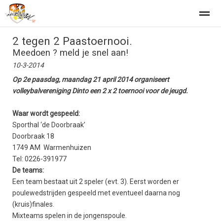
2 tegen 2 Paastoernooi.
Home Beachvolleybalclub de Zandbak
Beachvolleybaltraininge
Meedoen ? meld je snel aan!
10-3-2014
Op 2e paasdag, maandag 21 april 2014 organiseert
Home
Zoeken
Nieuws
Agenda
Fo
volleybalvereniging Dinto een 2 x 2 toernooi voor de jeugd.
Waar wordt gespeeld:
Sporthal ‘de Doorbraak’
Doorbraak 18
1749 AM Warmenhuizen
Tel: 0226-391977
De teams:
Een team bestaat uit 2 speler (evt. 3). Eerst worden er
poulewedstrijden gespeeld met eventueel daarna nog
(kruis)finales.
Mixteams spelen in de jongenspoule.