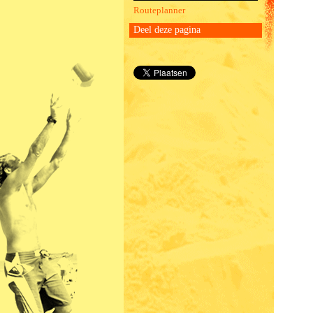
Routeplanner
Deel deze pagina