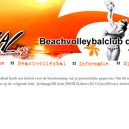
dbak heeft een beleid voor de bescherming van je persoonlijke gegevens. Om dit t
an op de volgende link: [noImage|NL|link;DWNLD;direct;82122|nvt|Privacy belei