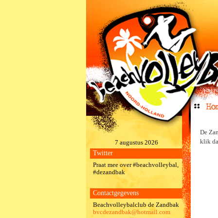
De Zan
klik d
7 augustus 2026
Twitter
Praat mee over #beachvolleybal,
#dezandbak
Contactgegevens
Beachvolleybalclub de Zandbak
bvcdezandbak@hotmail.com