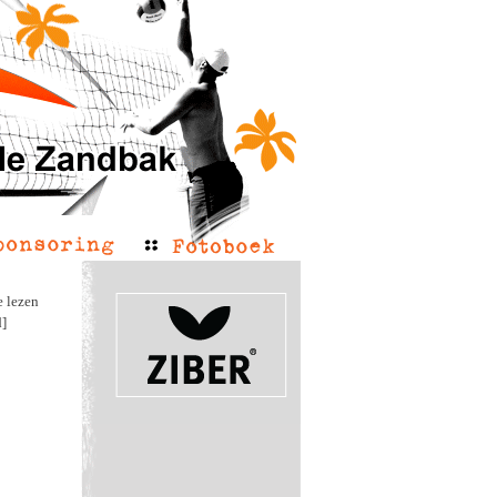
e lezen
d]