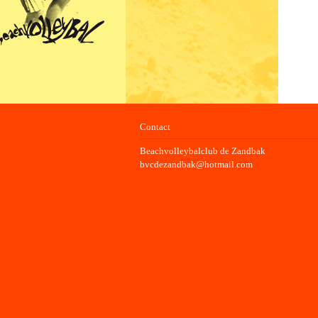
Contact
Beachvolleybalclub de Zandbak
bvcdezandbak@hotmail.com