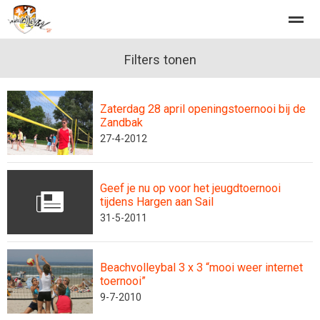
Home Beachvolleybalclub de Zandbak
Filters tonen
Beachvolleybaltraininge
Zaterdag 28 april openingstoernooi bij de
Home
Zoeken
Nieuws
Agenda
Fo
Zandbak
27-4-2012
Geef je nu op voor het jeugdtoernooi
tijdens Hargen aan Sail
31-5-2011
Beachvolleybal 3 x 3 “mooi weer internet
toernooi”
9-7-2010